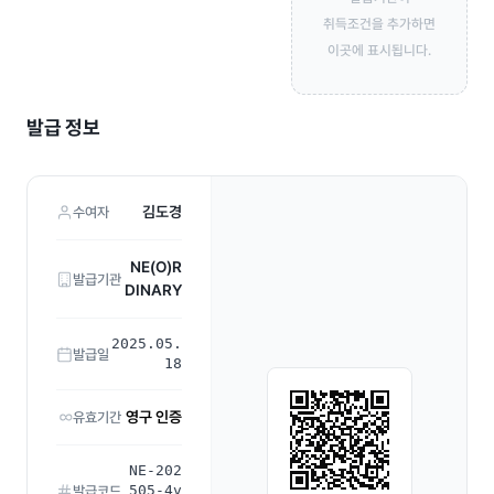
취득조건을 추가하면
이곳에 표시됩니다.
발급 정보
김도경
수여자
NE(O)R
발급기관
DINARY
2025.05.
발급일
18
영구 인증
유효기간
NE-202
505-4v
발급코드