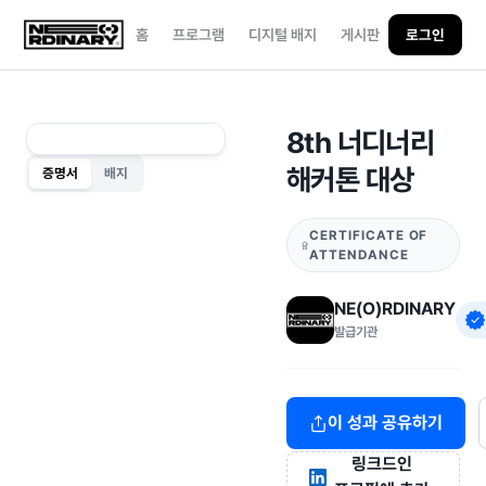
홈
프로그램
디지털 배지
게시판
로그인
8th 너디너리
해커톤 대상
증명서
배지
CERTIFICATE OF
ATTENDANCE
NE(O)RDINARY
발급기관
이 성과 공유하기
링크드인