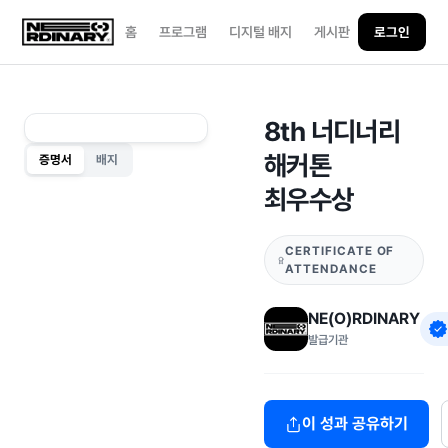
홈
프로그램
디지털 배지
게시판
로그인
8th 너디너리
해커톤
증명서
배지
최우수상
CERTIFICATE OF
ATTENDANCE
NE(O)RDINARY
발급기관
이 성과 공유하기