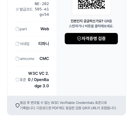
NE-202
505-e1
발급코드
gv54
진본인지 궁금하신가요?
QR을
스캔하거나 버튼을 클릭해보세요.
Web
part
자격증명 검증
티파니
닉네임
CMC
umccmc
W3C VC 2.
0 / OpenBa
표준
dge 3.0
발급 후 변조될 수 없는 W3C Verifiable Credentials 표준으로
기록됩니다. 다운로드한 PDF에도 동일한 검증 QR과 URL이 포함됩니다.