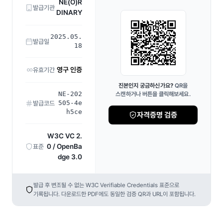
NE(O)R
발급기관
DINARY
2025.05.
발급일
18
영구 인증
유효기간
진본인지 궁금하신가요?
QR을
NE-202
스캔하거나 버튼을 클릭해보세요.
505-4e
발급코드
h5ce
자격증명 검증
W3C VC 2.
0 / OpenBa
표준
dge 3.0
발급 후 변조될 수 없는 W3C Verifiable Credentials 표준으로
기록됩니다. 다운로드한 PDF에도 동일한 검증 QR과 URL이 포함됩니다.