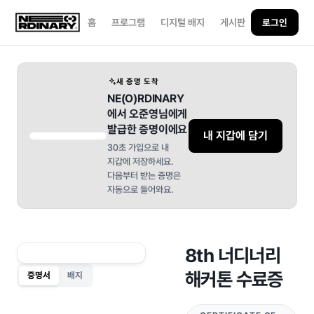
홈
프로그램
디지털 배지
게시판
로그인
새 증명 도착
NE(O)RDINARY
에서 오준영님에게
발급한 증명이에요
내 지갑에 담기
30초 가입으로 내
지갑에 저장하세요.
다음부터 받는 증명은
자동으로 들어와요.
8th 너디너리
해커톤 수료증
증명서
배지